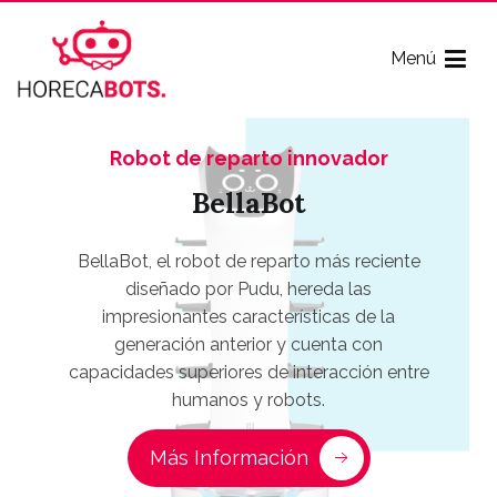
Menú
Robot de reparto innovador
Horecabots
Horecabots
BellaBot
Robot de reparto y recepción con
BellaBot, el robot de reparto más reciente
una pantalla de anuncios
diseñado por Pudu, hereda las
KettyBot
impresionantes características de la
generación anterior y cuenta con
capacidades superiores de interacción entre
KettyBot es el robot de reparto y recepción
humanos y robots.
más actual de Pudu Technology que cuenta
Más Información
con pantalla de anuncios, guía del cliente,
interacción de voz mediante IA y funciones
de reparto.
Más Información